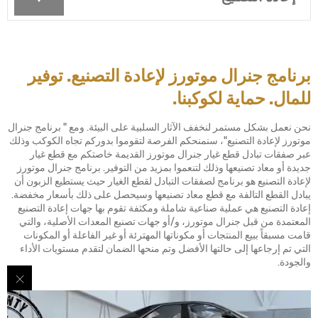
برنامج جنرال موتورز لإعادة التصنيع. توفير
للمال. حماية لكوكبنا.
نحن نعمل بشكل مستمر لنخفف الآثار السلبية على البيئة. ومع " برنامج جنرال
موتورز لإعادة التصنيع"، سنمنحكم الفرصة لتقوموا بدوركم تجاه الكوكب وذلك
عبر صفقات تبادل قطع غيار جنرال موتورز القديمة خاصتكم مع قطع غيار
جديدة أو معاد تصنيعها وذلك لتنعموا بمزيد من التوفير. برنامج جنرال موتورز
لإعادة التصنيع هو برنامج لصفقات التبادل لقطع الغيار حيث يستطيع الزبون أن
يبادل القطع التالفة مع قطع معاد تصنيعها وسيحصل على ذلك بأسعار مخفضة.
إعادة التصنيع هي عملية صناعية شاملة ومكثفة تقوم بها جهات إعادة التصنيع
المعتمدة من قبل جنرال موتورز، و/أو جهات تصنيع المعدات الأصلية، والتي
قامت مسبقاً ببيع المنتجات أو مكوناتها المهترئة أو غير الفاعلة أو المكونات
التي تم إرجاعها إلى حالتها الأفضل وتم منحها الضمان لتقدم مستويات الأداء
والجودة.