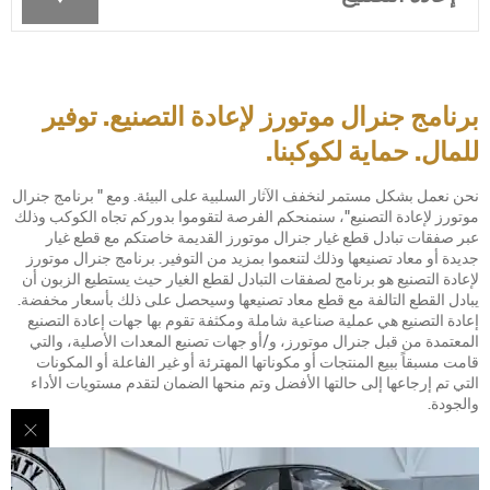
برنامج جنرال موتورز لإعادة التصنيع. توفير
للمال. حماية لكوكبنا.
نحن نعمل بشكل مستمر لنخفف الآثار السلبية على البيئة. ومع " برنامج جنرال
موتورز لإعادة التصنيع"، سنمنحكم الفرصة لتقوموا بدوركم تجاه الكوكب وذلك
عبر صفقات تبادل قطع غيار جنرال موتورز القديمة خاصتكم مع قطع غيار
جديدة أو معاد تصنيعها وذلك لتنعموا بمزيد من التوفير. برنامج جنرال موتورز
لإعادة التصنيع هو برنامج لصفقات التبادل لقطع الغيار حيث يستطيع الزبون أن
يبادل القطع التالفة مع قطع معاد تصنيعها وسيحصل على ذلك بأسعار مخفضة.
إعادة التصنيع هي عملية صناعية شاملة ومكثفة تقوم بها جهات إعادة التصنيع
المعتمدة من قبل جنرال موتورز، و/أو جهات تصنيع المعدات الأصلية، والتي
قامت مسبقاً ببيع المنتجات أو مكوناتها المهترئة أو غير الفاعلة أو المكونات
التي تم إرجاعها إلى حالتها الأفضل وتم منحها الضمان لتقدم مستويات الأداء
والجودة.