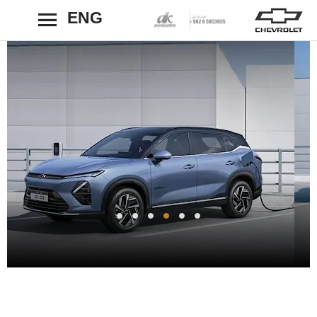
ENG
رجوع