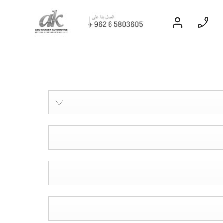
السيارات الكهربائة
EXPERIENCE CHEVROLET TITLE
Find Out More
تاهو
2026
إبتداء من 77,000 د.أ.‏