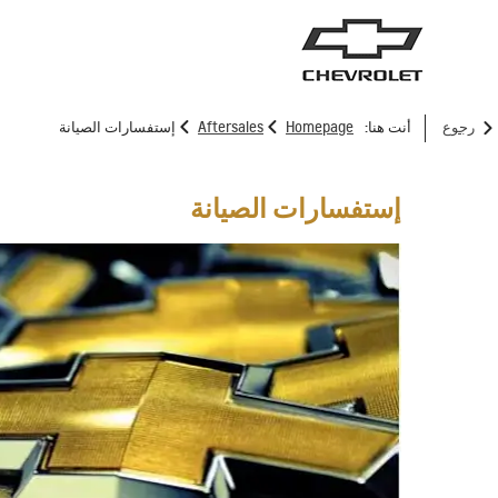
>
>
رجوع
أنت هنا:
Homepage
Aftersales
إستفسارات الصيانة
سيارات الدفع الرباعي
الش
إستفسارات الصيانة
ترافرس
2025
إبتداء من 62,950 د.أ.‏