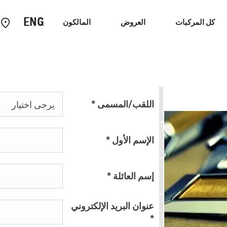
ENG
كل المركبات
العروض
المالكون
احنات
سيارات الاداء
اللقب/المسمى
*
يرجى اختيار
الإسم الأول
*
إسم العائلة
*
كابتيفا
2026
عنوان البريد الإلكتروني
إبتداء من 23,950 د.أ.‏
*