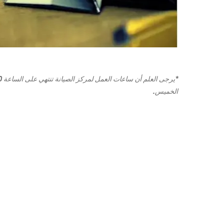
الخميس.
جرووف
2025
إبتداء من 18,500 د.أ.‏