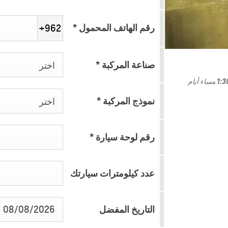
رقم الهاتف المحمول
*
+962
صناعة المركبة
*
اختر
*يرجى العلم أن ساعات العمل لمركز الصيانة تنتهي على الساعة 1:30 مساء أيام
كابتيفا PHEV
2026
نموذج المركبة
*
اختر
إبتداء من 26,950 د.أ.‏
رقم لوحة سيارة
*
عدد كيلومترات سيارتك
التاريخ المفضل