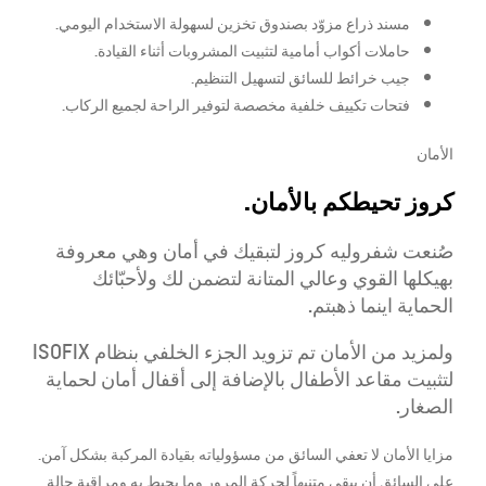
مسند ذراع مزوّد بصندوق تخزين لسهولة الاستخدام اليومي.
حاملات أكواب أمامية لتثبيت المشروبات أثناء القيادة.
جيب خرائط للسائق لتسهيل التنظيم.
فتحات تكييف خلفية مخصصة لتوفير الراحة لجميع الركاب.
الأمان
كروز تحيطكم بالأمان.
صُنعت شفروليه كروز لتبقيك في أمان وهي معروفة
بهيكلها القوي وعالي المتانة لتضمن لك ولأحبّائك
الحماية اينما ذهبتم.
ولمزيد من الأمان تم تزويد الجزء الخلفي بنظام ISOFIX
لتثبيت مقاعد الأطفال بالإضافة إلى أقفال أمان لحماية
الصغار.
مزايا الأمان لا تعفي السائق من مسؤولياته بقيادة المركبة بشكل آمن.
على السائق أن يبقى متنبهاً لحركة المرور وما يحيط به ومراقبة حالة