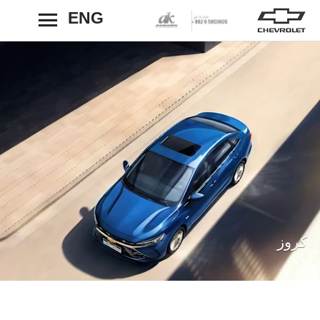
ENG
رجوع
كروز