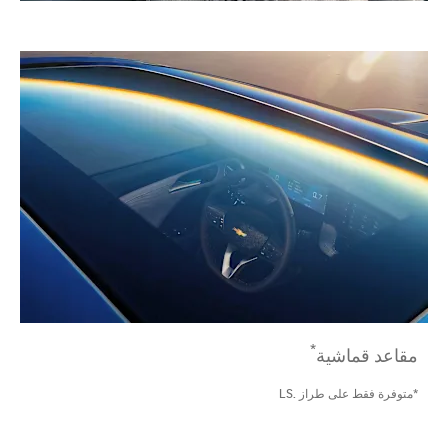
*
مقاعد قماشية
*متوفرة فقط على طراز .LS