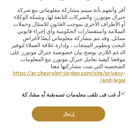
أقر وأتفهم بأنة سيتم مشاركة معلوماتي مع شركة
جنرال موتورز، والشركات التابعة لها، وشبكة الوكلاء
أو الأطراف الأخرى بموجب القانون للامتثال وحملات
السلامة واستفسارات الحكومية وأي إجراء قانوني
مماثل. وقد تتم مشاركة معلوماتي أيضًا لأغراض
البحث وتطوير المنتجات ، وإدارة علاقة العملاء لتوفير
الدعم اللازم. يوضح بيان خصوصية جنرال موتورز على
موقعنا كيفية تعامل جنرال موتورز مع المعلومات
الشخصية التي تمت مشاركتها معنا
https://ar.chevrolet-jordan.com/site/privacy-
and-legal/
أرغب في تلقي معلومات تسويقية أو مشاركة
معلوماتي مع جهات خارجية لغاية تزويدي
بمعلومات تسويقية
إرسال