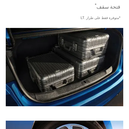
*
فتحة سقف
*متوفرة فقط على طراز .LT