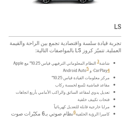
LS
​تجربة قيادة سلسة واقتصادية تجمع بين الراحة والقيمة
العملية. تتميّز كروز LS بالمواصفات التالية:
3
شاشة
النظام المعلوماتي الترفيهي قياس 10.25" مع Apple
5
4
CarPlay
و Android Auto
مركز معلومات القيادة قياس 10.25"
مقاعد قماشية تتّسع لخمسة ركاب
تعديل يدوي لمقاعد السائق والراكب الأمامي بأربع اتجاهات
فتحات تكييف خلفية
مرايا خارجية قابلة للتعديل كهربائياً
6
نظام صوتي بـ6 مكبّرات صوت
كاميرا الرؤية الخلفية