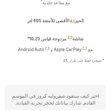
*
مع مقاعد جلدية
4.1​
​الحيز
الأقصى للأمتعة 405 لتر
2.7
شاشة
مزدوجة قياس 10.25"
2.4
2.3
مع
Apple CarPlay و
Android Auto
* متوفرة فقط على طراز .LT
اختر كيف ستقود شفروليه كروز في الموسم
القادم. شارك بياناتك لحجز تجربة القيادة.