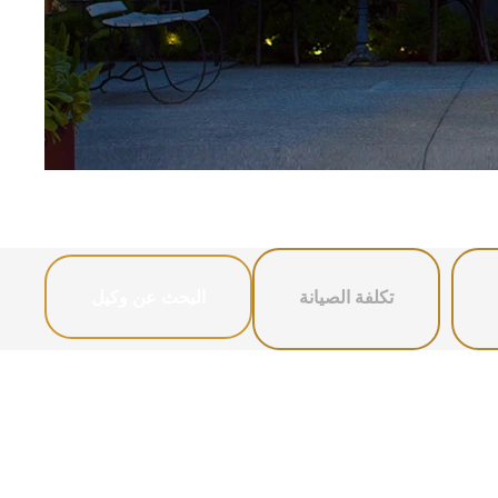
إبتداء من 77,000 د.أ.‏
تكلفة الصيانة
البحث عن وكيل