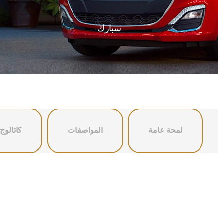
إبتداء من 23,950 د.أ.‏
سبارك
لمحة عامة
المواصفات
كاتالوج
كابتيفا PHEV
2026
إبتداء من 26,950 د.أ.‏