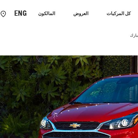
ENG
كل المركبات
العروض
المالكون
بارك
احنات
سيارات الاداء
كابتيفا
2026