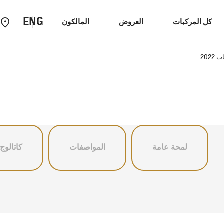
ENG
كل المركبات
العروض
المالكون
202
احنات
سيارات الاداء
لمحة عامة
المواصفات
كاتالوج
كابتيفا
2026