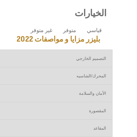
إبتداء من 62,950 د.أ.‏
الخيارات
قياسي
متوفر
غير متوفر
بليزر مزايا و مواصفات 2022
التصميم الخارجي
المحرك/الشاسيه
الأمان والسلامة
جرووف
2025
المقصورة
إبتداء من 18,500 د.أ.‏
المقاعد