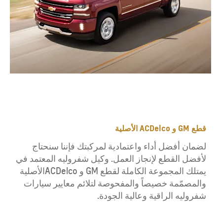
قطع GM و ACDelco الأصلية
لضمان أفضل أداء واعتمادية لمركبتك فإننا سنحتاج
لأفضل القطع لإنجاز العمل. وكيل شفروليه المعتمد في
يمتلك المجموعة الكاملة لقطع GM و ACDelcoالأصلية
والمصمّمة خصيصاً والمفحوصة لتلائم معايير سيارات
شفروليه الراقية وعالية الجودة.